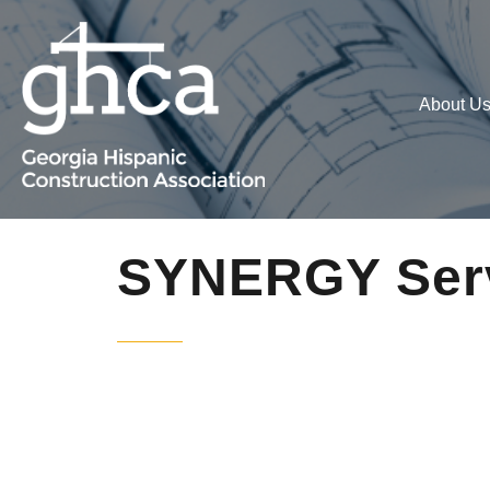
About U
SYNERGY Serv