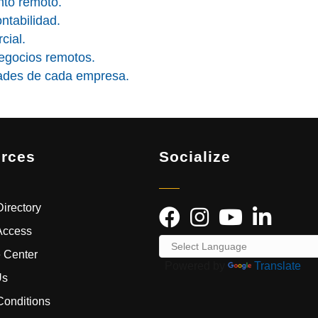
ento remoto.
ntabilidad.
cial.
egocios remotos.
dades de cada empresa.
rces
Socialize
irectory
Access
 Center
Powered by
Translate
Us
Conditions