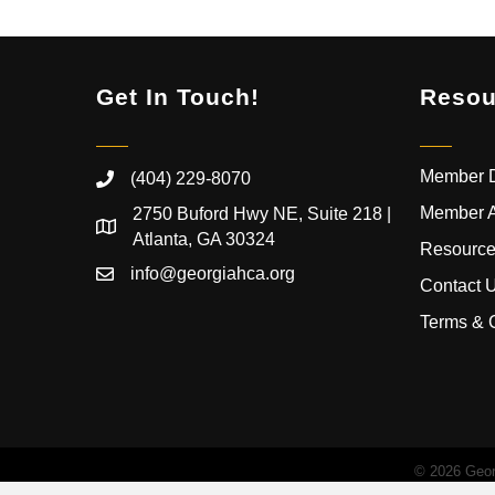
Get In Touch!
Resou
Member D
(404) 229-8070
Member 
2750 Buford Hwy NE, Suite 218 |
Atlanta, GA 30324
Resource
info@georgiahca.org
Contact 
Terms & 
©
2026
Georg