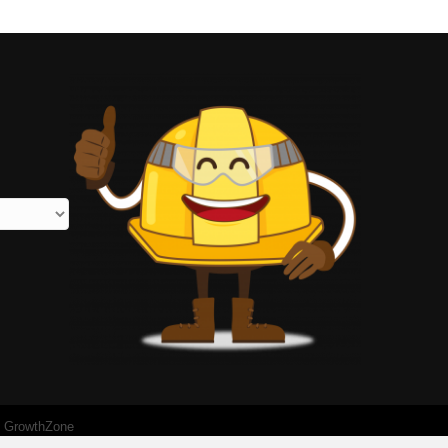
y
GrowthZone