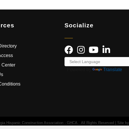
rces
Socialize
irectory
Access
 Center
Powered by
Translate
Us
Conditions
ia Hispanic Construction Association - GHCA.
All Rights Reserved | Site b